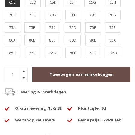
65C
65D
65E
65F
65G
65H
70B
70C
70D
70E
70F
70G
75A
75B
75C
75D
75E
75F
80A
80B
80C
80D
80E
85A
85B
85C
85D
90B
90C
95B
Toevoegen aan winkelwagen
Levering 2-5 werkdagen
Gratis levering NL & BE
Klantcijfer 9,1
Webshop keurmerk
Beste prijs - kwaliteit