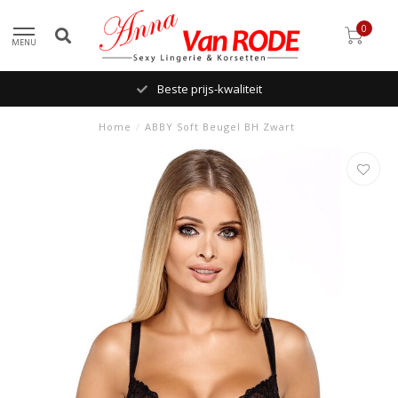
0
MENU
Beste prijs-kwaliteit
Home
/
ABBY Soft Beugel BH Zwart