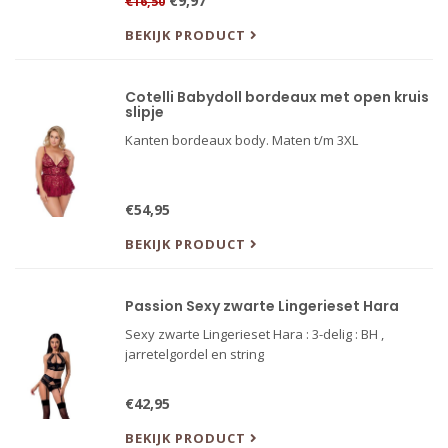
€9,97
€16,50
BEKIJK PRODUCT
Cotelli Babydoll bordeaux met open kruis
slipje
Kanten bordeaux body. Maten t/m 3XL
€54,95
BEKIJK PRODUCT
Passion Sexy zwarte Lingerieset Hara
Sexy zwarte Lingerieset Hara : 3-delig : BH ,
jarretelgordel en string
€42,95
BEKIJK PRODUCT