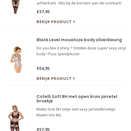
achterkant - Rits bij de borsten aan de voorkant -
Rits aan de onderkant voor open kruisje
€37,95
BEKIJK PRODUCT
Black Level mouwloze body zilverkleurig
Do you like it shiny ? Ontdek deze super sexy vinyl
body ! Puur speelplezier
€54,95
BEKIJK PRODUCT
Cotelli Soft BH met open kruis jarretel
broekje
Matte look BH setje met sexy jarretelbroekje.
Maten t/m 4XL
€57,95