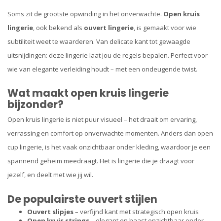
Soms zit de grootste opwinding in het onverwachte.
Open kruis
lingerie
, ook bekend als
ouvert lingerie
, is gemaakt voor wie
subtiliteit weet te waarderen. Van delicate kant tot gewaagde
uitsnijdingen: deze lingerie laat jou de regels bepalen. Perfect voor
wie van elegante verleiding houdt – met een ondeugende twist.
Wat maakt open kruis lingerie
bijzonder?
Open kruis lingerie is niet puur visueel – het draait om ervaring,
verrassing en comfort op onverwachte momenten. Anders dan open
cup lingerie, is het vaak onzichtbaar onder kleding, waardoor je een
spannend geheim meedraagt. Het is lingerie die je draagt voor
jezelf, en deelt met wie jij wil.
De populairste ouvert stijlen
Ouvert slipjes
– verfijnd kant met strategisch open kruis
Open kruis strings
– elegant en haast onzichtbaar onder