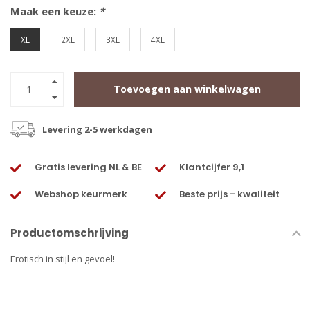
Maak een keuze:
*
XL
2XL
3XL
4XL
Toevoegen aan winkelwagen
Levering 2-5 werkdagen
Gratis levering NL & BE
Klantcijfer 9,1
Webshop keurmerk
Beste prijs - kwaliteit
Productomschrijving
Erotisch in stijl en gevoel!