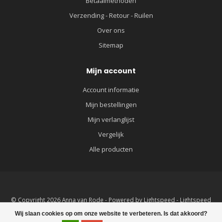
Betaalmethoden
Verzending - Retour - Ruilen
Over ons
Sitemap
Mijn account
Account informatie
Mijn bestellingen
Mijn verlanglijst
Vergelijk
Alle producten
© Copyright 2026 Anna van Rode - Powered by
Lightspeed
-
Lightspeed
design
by
Dyvelopment
Wij slaan cookies op om onze website te verbeteren. Is dat akkoord?