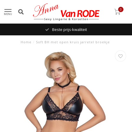
0
MENU
Beste prijs-kwaliteit
Home
/
Soft BH met open kruis jarretel broekje