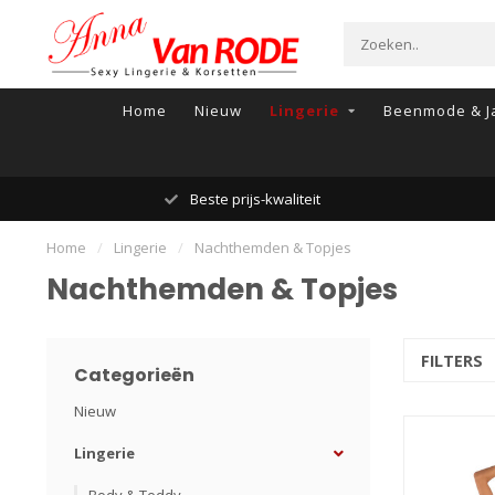
Home
Nieuw
Lingerie
Beenmode & Ja
Beste prijs-kwaliteit
Home
/
Lingerie
/
Nachthemden & Topjes
Nachthemden & Topjes
FILTERS
Categorieën
Nieuw
Lingerie