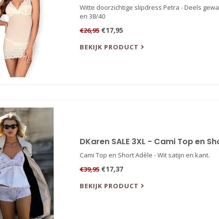
Witte doorzichtige slipdress Petra - Deels gew
en 38/40
€17,95
€26,95
BEKIJK PRODUCT
DKaren SALE 3XL - Cami Top en Sh
Cami Top en Short Adèle - Wit satijn en kant.
€17,37
€39,95
BEKIJK PRODUCT