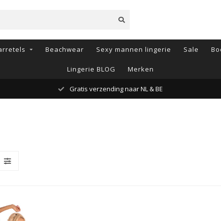
rretels
Beachwear
Sexy mannen lingerie
Sale
Bo
Lingerie BLOG
Merken
Gratis verzending naar NL & BE