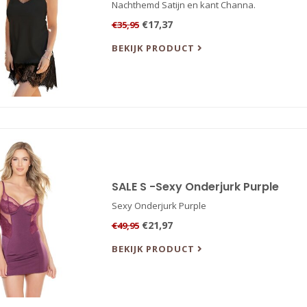
Nachthemd Satijn en kant Channa.
€17,37
€35,95
BEKIJK PRODUCT
SALE S -Sexy Onderjurk Purple
Sexy Onderjurk Purple
€21,97
€49,95
BEKIJK PRODUCT