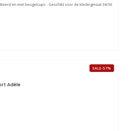
atteerd en met beugelcups - Geschikt voor de kledingmaat 34/36
SALE-57%
ort Adèle