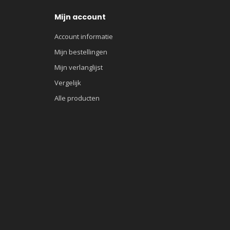
Mijn account
Account informatie
Mijn bestellingen
Mijn verlanglijst
Vergelijk
Alle producten