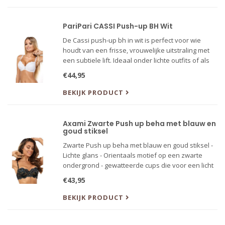
PariPari CASSI Push-up BH Wit
De Cassi push-up bh in wit is perfect voor wie
houdt van een frisse, vrouwelijke uitstraling met
een subtiele lift. Ideaal onder lichte outfits of als
verfijnde lingerie voor elke dag.
€44,95
BEKIJK PRODUCT
Axami Zwarte Push up beha met blauw en
goud stiksel
Zwarte Push up beha met blauw en goud stiksel -
Lichte glans - Orientaals motief op een zwarte
ondergrond - gewatteerde cups die voor een licht
push up effect zorgen - In eigen cupmaat
€43,95
verkrijgbaar
BEKIJK PRODUCT