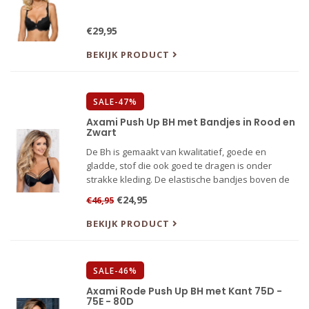
€29,95
BEKIJK PRODUCT
SALE-47%
Axami Push Up BH met Bandjes in Rood en
Zwart
De Bh is gemaakt van kwalitatief, goede en
gladde, stof die ook goed te dragen is onder
strakke kleding. De elastische bandjes boven de
cups sluiten mooi aan het lichaam en knellen niet.
€24,95
€46,95
BEKIJK PRODUCT
SALE-46%
Axami Rode Push Up BH met Kant 75D -
75E - 80D