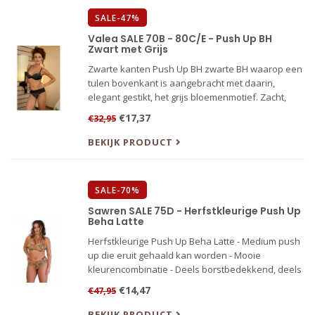
SALE-47%
Valea SALE 70B - 80C/E - Push Up BH
Zwart met Grijs
Zwarte kanten Push Up BH zwarte BH waarop een
tulen bovenkant is aangebracht met daarin,
elegant gestikt, het grijs bloemenmotief. Zacht,
aanvoelende, cups. Laag uitgesneden cups. De BH
€17,37
€32,95
is voorgevormd en heeft beugels.
BEKIJK PRODUCT
SALE-70%
Sawren SALE 75D - Herfstkleurige Push Up
Beha Latte
Herfstkleurige Push Up Beha Latte - Medium push
up die eruit gehaald kan worden - Mooie
kleurencombinatie - Deels borstbedekkend, deels
borst showend - Dagelijks te dragen
€14,47
€47,95
BEKIJK PRODUCT