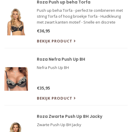
Roza Push up beha Torfa
Push up beha Torfa - perfect te combineren met
string Torfa of hoog broekje Torfa - Huidkleurig
met zwart kanten motief - Snelle en discrete
verzending - Anna van Rode online lingerie
€36,95
BEKIJK PRODUCT
Roza Nefra Push Up BH
Nefra Push Up BH
€35,95
BEKIJK PRODUCT
Roza Zwarte Push Up BH Jacky
Zwarte Push Up BH Jacky