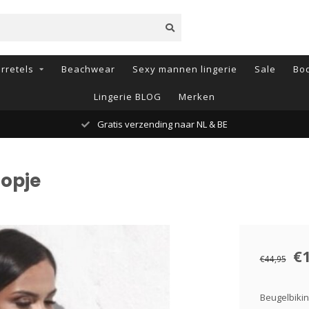
rretels
Beachwear
Sexy mannen lingerie
Sale
Bod
Lingerie BLOG
Merken
Gratis verzending naar NL & BE
Topje
€
€44,95
Beugelbikin