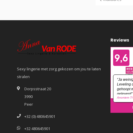
Reviews
Sexy lingerie met zorg gekozen om jou te laten
stralen
Dorpsstraat 20
3990
Peer
+32 (0) 480645901
+32 480645901