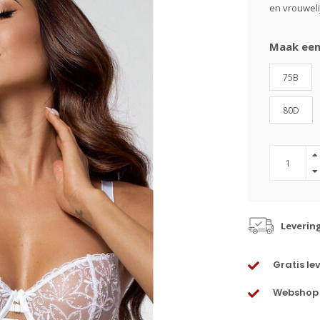
en vrouweli
Maak een
75B
80D
Leverin
Gratis le
Webshop