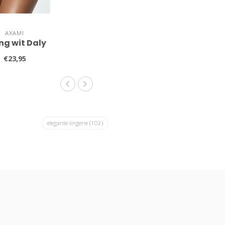
AXAMI
ing wit Daly
€23,95
elegante lingerie
(102)