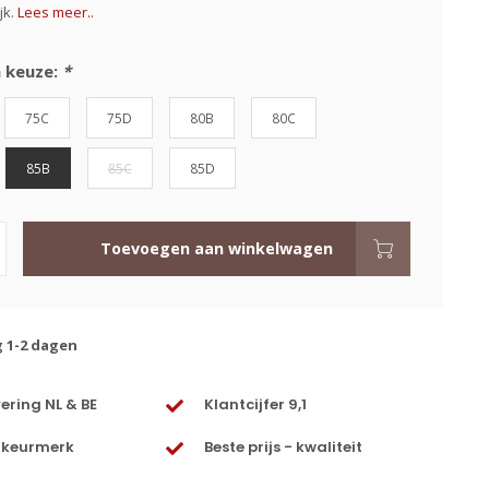
jk.
Lees meer..
 keuze:
*
75C
75D
80B
80C
85B
85C
85D
Toevoegen aan winkelwagen
g 1-2 dagen
vering NL & BE
Klantcijfer 9,1
 keurmerk
Beste prijs - kwaliteit