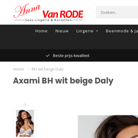
Home
Nieuw
Lingerie
Beenmode & Ja
Beste prijs-kwaliteit
Home
/
BH wit beige Daly
Axami BH wit beige Daly