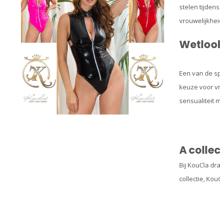
stelen tijden
vrouwelijkhei
Wetlook
Een van de sp
keuze voor vr
sensualiteit 
A collec
Bij KouCla dr
collectie, Ko