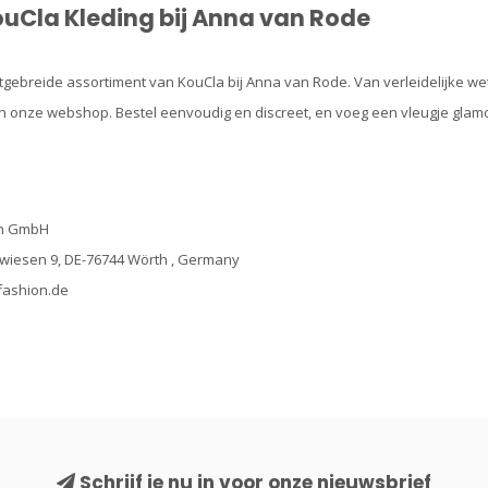
uCla Kleding bij Anna van Rode
tgebreide assortiment van KouCla bij Anna van Rode. Van verleidelijke wet
in onze webshop. Bestel eenvoudig en discreet, en voeg een vleugje glamo
on GmbH
rwiesen 9, DE-76744 Wörth , Germany
fashion.de
Schrijf je nu in voor onze nieuwsbrief