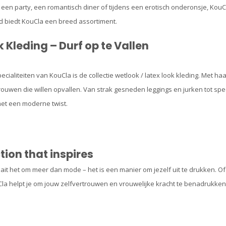
s een party, een romantisch diner of tijdens een erotisch onderonsje, KouC
d biedt KouCla een breed assortiment.
 Kleding – Durf op te Vallen
ecialiteiten van KouCla is de collectie wetlook / latex look kleding. Met h
ouwen die willen opvallen. Van strak gesneden leggings en jurken tot sp
met een moderne twist.
tion that inspires
aait het om meer dan mode – het is een manier om jezelf uit te drukken. Of 
uCla helpt je om jouw zelfvertrouwen en vrouwelijke kracht te benadrukken