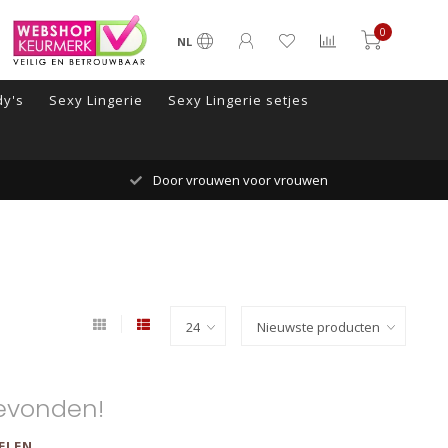
0
NL
y's
Sexy Lingerie
Sexy Lingerie setjes
Door vrouwen voor vrouwen
evonden!
ELEN