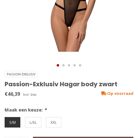
PASSION-EXKLUSIV
Passion-Exklusiv Hagar body zwart
€46,39
Op voorraad
Incl. btw
Maak een keuze:
*
S/M
L/XL
XXL