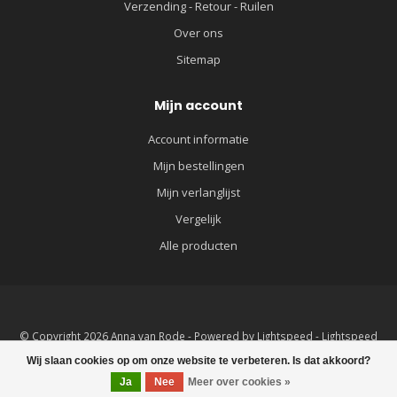
Verzending - Retour - Ruilen
Over ons
Sitemap
Mijn account
Account informatie
Mijn bestellingen
Mijn verlanglijst
Vergelijk
Alle producten
© Copyright 2026 Anna van Rode - Powered by
Lightspeed
-
Lightspeed
design
by
Dyvelopment
Wij slaan cookies op om onze website te verbeteren. Is dat akkoord?
Ja
Nee
Meer over cookies »