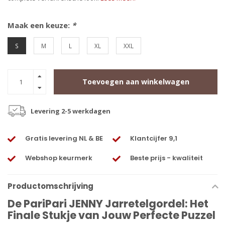
Maak een keuze:
*
S
M
L
XL
XXL
Toevoegen aan winkelwagen
Levering 2-5 werkdagen
Gratis levering NL & BE
Klantcijfer 9,1
Webshop keurmerk
Beste prijs - kwaliteit
Productomschrijving
De PariPari JENNY Jarretelgordel: Het
Finale Stukje van Jouw Perfecte Puzzel