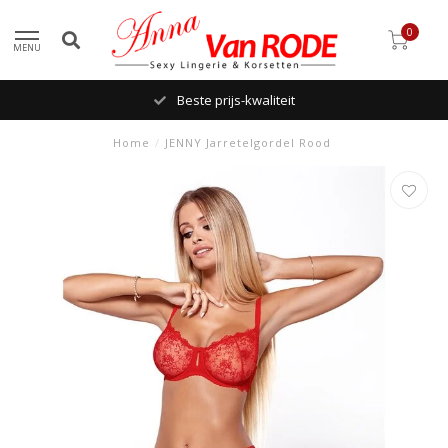
0
MENU
Beste prijs-kwaliteit
Home
/
JENNY Jarretelgordel Rood