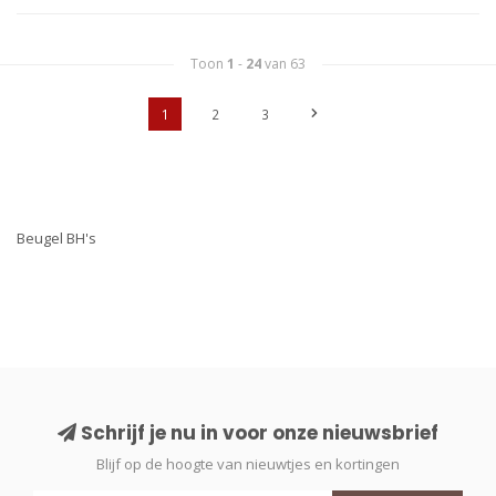
Toon
1
-
24
van 63
1
2
3
Beugel BH's
Schrijf je nu in voor onze nieuwsbrief
Blijf op de hoogte van nieuwtjes en kortingen