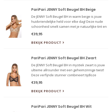
PariPari JENNY Soft Beugel BH Beige
De JENNY Soft Beugel BH in warm beige is jouw
huidvriendelijke held voor elke dag! Deze nude
schoonheid smelt samen met je natuurlijke tint en
verdwijnt onder al je favoriete outfits.
€39,95
BEKIJK PRODUCT
PariPari JENNY Soft Beugel BH Zwart
De JENNY Soft Beugel BH in mystiek zwart is jouw
ultieme allrounder met een geheimzinnige twist!
Deze verfijnde stunner combineert tijdloze
elegantie met moderne comfort-technologie.
€39,95
Perfect voor elke gelegenheid – van
bestuurskamer tot slaapkamer.
BEKIJK PRODUCT
PariPari JENNY Soft Beugel BH Wit