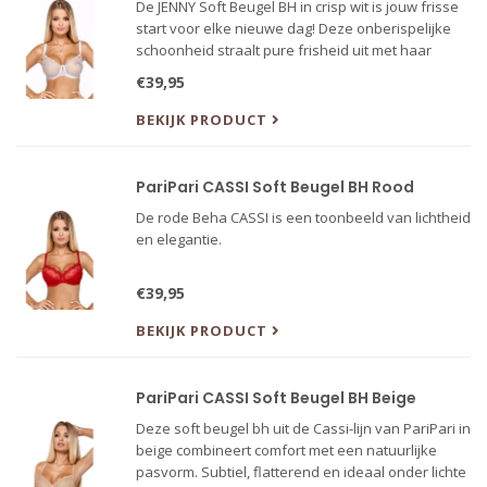
De JENNY Soft Beugel BH in crisp wit is jouw frisse
start voor elke nieuwe dag! Deze onberispelijke
schoonheid straalt pure frisheid uit met haar
delicate kanten details die lijken op morgendauw
€39,95
op bloemblaadjes.
BEKIJK PRODUCT
PariPari CASSI Soft Beugel BH Rood
De rode Beha CASSI is een toonbeeld van lichtheid
en elegantie.
€39,95
BEKIJK PRODUCT
PariPari CASSI Soft Beugel BH Beige
Deze soft beugel bh uit de Cassi-lijn van PariPari in
beige combineert comfort met een natuurlijke
pasvorm. Subtiel, flatterend en ideaal onder lichte