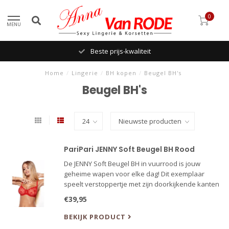
0
MENU
Beste prijs-kwaliteit
Home
/
Lingerie
/
BH kopen
/
Beugel BH's
Beugel BH's
PariPari JENNY Soft Beugel BH Rood
De JENNY Soft Beugel BH in vuurrood is jouw
geheime wapen voor elke dag! Dit exemplaar
speelt verstoppertje met zijn doorkijkende kanten
details en beugels die je borsten liefdevol
€39,95
omhelzen. Het borduurwerk danst over de cups
terwijl jij door je dag zweef
BEKIJK PRODUCT