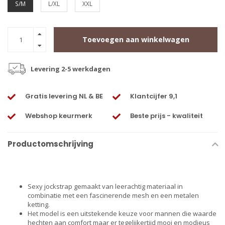
S/M
L/XL
XXL
Toevoegen aan winkelwagen
Levering 2-5 werkdagen
Gratis levering NL & BE
Klantcijfer 9,1
Webshop keurmerk
Beste prijs - kwaliteit
Productomschrijving
Sexy jockstrap gemaakt van leerachtig materiaal in
combinatie met een fascinerende mesh en een metalen
ketting.
Het model is een uitstekende keuze voor mannen die waarde
hechten aan comfort maar er tegelijkertijd mooi en modieus