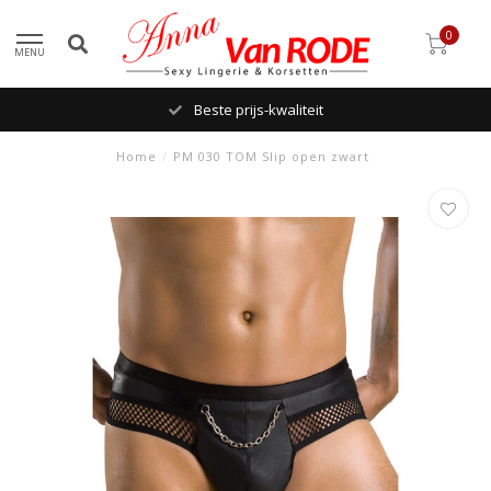
0
MENU
Beste prijs-kwaliteit
Home
/
PM 030 TOM Slip open zwart