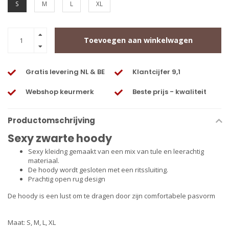
S
M
L
XL
Toevoegen aan winkelwagen
Gratis levering NL & BE
Klantcijfer 9,1
Webshop keurmerk
Beste prijs - kwaliteit
Productomschrijving
Sexy zwarte hoody
Sexy kleidng gemaakt van een mix van tule en leerachtig
materiaal.
De hoody wordt gesloten met een ritssluiting.
Prachtig open rug design
De hoody is een lust om te dragen door zijn comfortabele pasvorm
Maat: S, M, L, XL