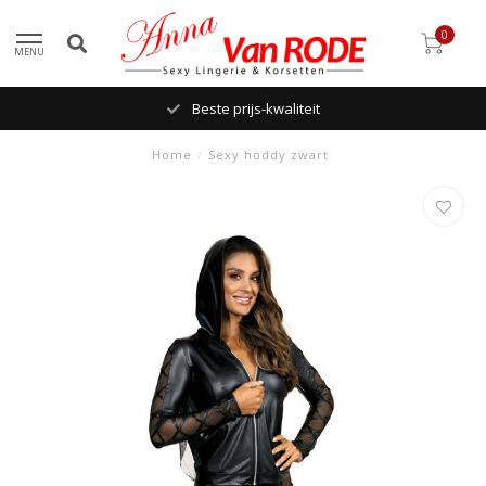
0
MENU
Beste prijs-kwaliteit
Home
/
Sexy hoddy zwart