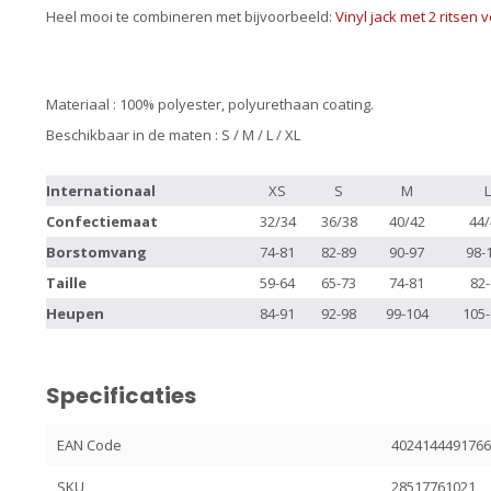
Heel mooi te combineren met bijvoorbeeld:
Vinyl jack met 2 ritsen
Materiaal : 100% polyester, polyurethaan coating.
Beschikbaar in de maten : S / M / L / XL
Internationaal
XS
S
M
L
Confectiemaat
32/34
36/38
40/42
44/
Borstomvang
74-81
82-89
90-97
98-
Taille
59-64
65-73
74-81
82-
Heupen
84-91
92-98
99-104
105-
Specificaties
EAN Code
402414449176
SKU
28517761021