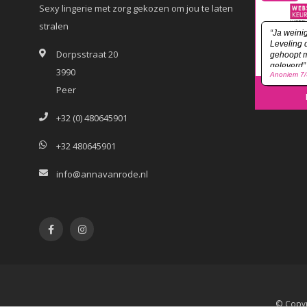
Sexy lingerie met zorg gekozen om jou te laten
stralen
Dorpsstraat 20
3990
Peer
+32 (0) 480645901
+32 480645901
info@annavanrode.nl
© Copyr