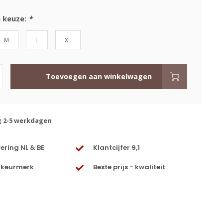
 keuze:
*
M
L
XL
Toevoegen aan winkelwagen
g 2-5 werkdagen
vering NL & BE
Klantcijfer 9,1
 keurmerk
Beste prijs - kwaliteit