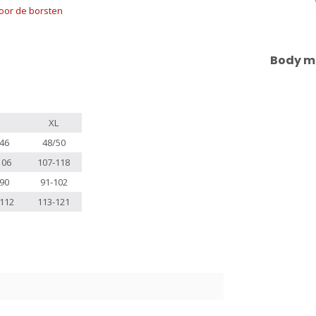
 voor de borsten
Body m
XL
46
48/50
106
107-118
90
91-102
112
113-121
6