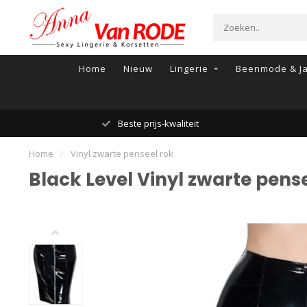
Home
Nieuw
Lingerie
Beenmode & Ja
Beste prijs-kwaliteit
Home
/
Vinyl zwarte penseel rok
Black Level Vinyl zwarte pens