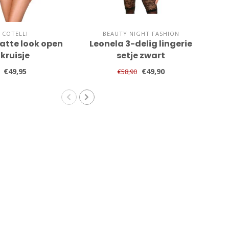
COTELLI
BEAUTY NIGHT FASHION
atte look open
Leonela 3-delig lingerie
kruisje
setje zwart
€49,95
€49,90
€58,90