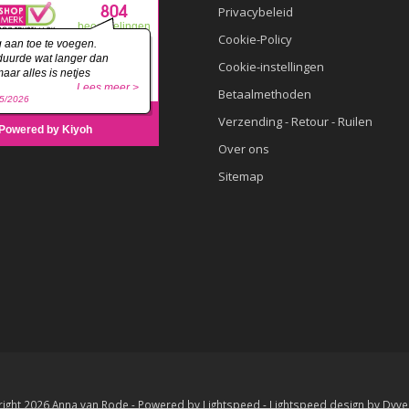
Privacybeleid
Cookie-Policy
Cookie-instellingen
Betaalmethoden
Verzending - Retour - Ruilen
Over ons
Sitemap
ight 2026 Anna van Rode - Powered by
Lightspeed
-
Lightspeed design
by
Dyve