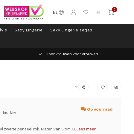
0
NL
y's
Sexy Lingerie
Sexy Lingerie setjes
Door vrouwen voor vrouwen
Op voorraad
Incl. btw
nyl zwarte penseel rok. Maten van S t/m XL
Lees meer..