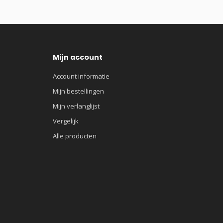
Mijn account
Account informatie
Mijn bestellingen
Mijn verlanglijst
Vergelijk
Alle producten