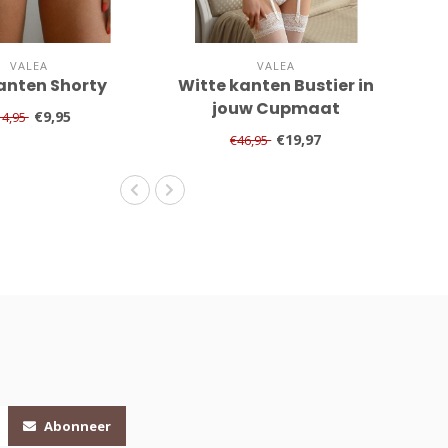
VALEA
VALEA
anten Shorty
Witte kanten Bustier in
jouw Cupmaat
€9,95
14,95
€19,97
€46,95
Abonneer