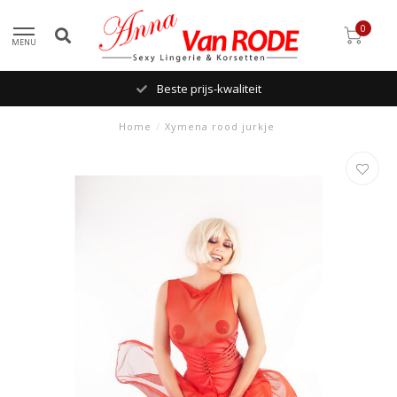
0
MENU
Beste prijs-kwaliteit
Home
/
Xymena rood jurkje