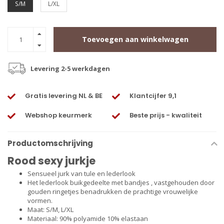
S/M
L/XL
Toevoegen aan winkelwagen
Levering 2-5 werkdagen
Gratis levering NL & BE
Klantcijfer 9,1
Webshop keurmerk
Beste prijs - kwaliteit
Productomschrijving
Rood sexy jurkje
Sensueel jurk van tule en lederlook
Het lederlook buikgedeelte met bandjes , vastgehouden door
gouden ringetjes benadrukken de prachtige vrouwelijke
vormen.
Maat: S/M, L/XL
Materiaal: 90% polyamide 10% elastaan