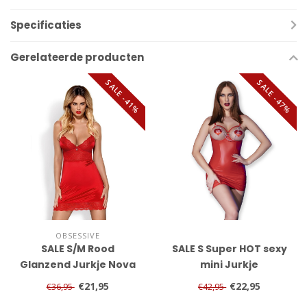
Specificaties
Gerelateerde producten
SALE -41%
SALE -47%
OBSESSIVE
SALE S/M Rood
SALE S Super HOT sexy
Glanzend Jurkje Nova
mini Jurkje
Lovica
€21,95
€22,95
€36,95
€42,95