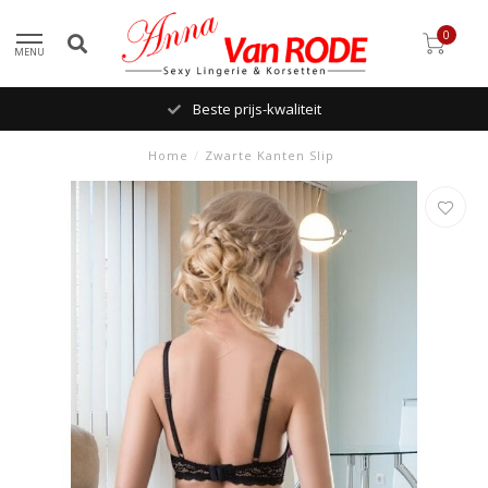
0
MENU
Beste prijs-kwaliteit
Home
/
Zwarte Kanten Slip