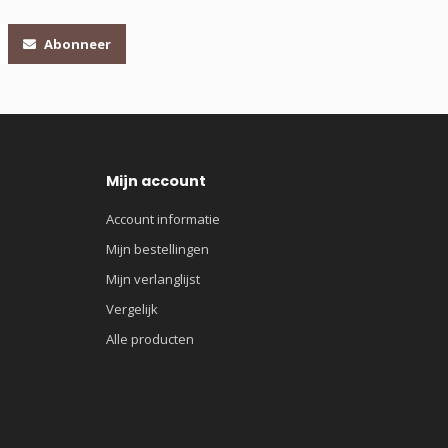
Abonneer
Mijn account
Account informatie
Mijn bestellingen
Mijn verlanglijst
Vergelijk
Alle producten