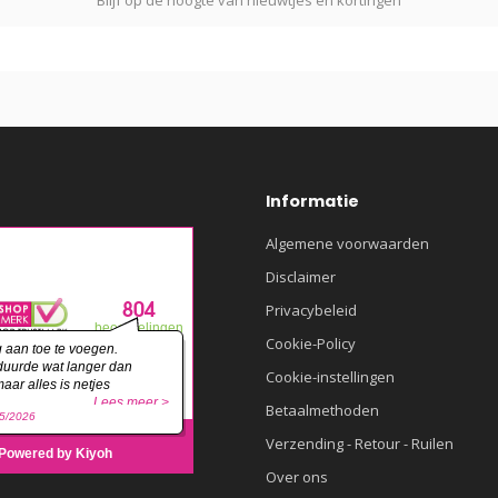
Informatie
Algemene voorwaarden
Disclaimer
Privacybeleid
Cookie-Policy
Cookie-instellingen
Betaalmethoden
Verzending - Retour - Ruilen
Over ons