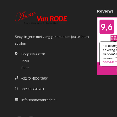
Reviews
Sexy lingerie met zorg gekozen om jou te laten
stralen
Dorpsstraat 20
3990
Peer
+32 (0) 480645901
+32 480645901
info@annavanrode.nl