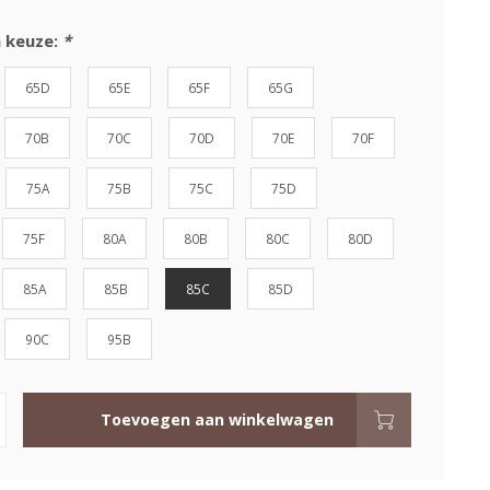
 keuze:
*
65D
65E
65F
65G
70B
70C
70D
70E
70F
75A
75B
75C
75D
75F
80A
80B
80C
80D
85A
85B
85C
85D
90C
95B
Toevoegen aan winkelwagen