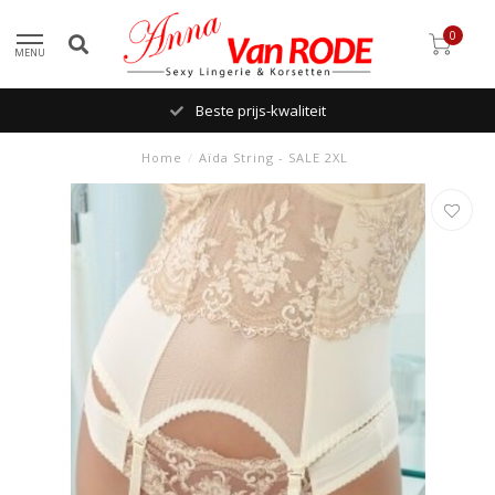
0
MENU
Beste prijs-kwaliteit
Home
/
Aïda String - SALE 2XL