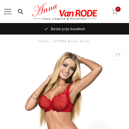
0
MENU
Beste prijs-kwaliteit
Home
/
ATHINA Boxer Rood