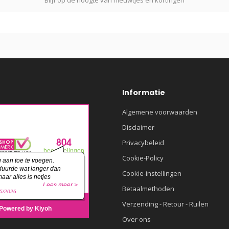
Informatie
Algemene voorwaarden
Disclaimer
Privacybeleid
Cookie-Policy
Cookie-instellingen
Betaalmethoden
Verzending - Retour - Ruilen
Over ons