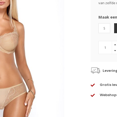
van zelfde 
Maak een
S
Leverin
Gratis le
Webshop