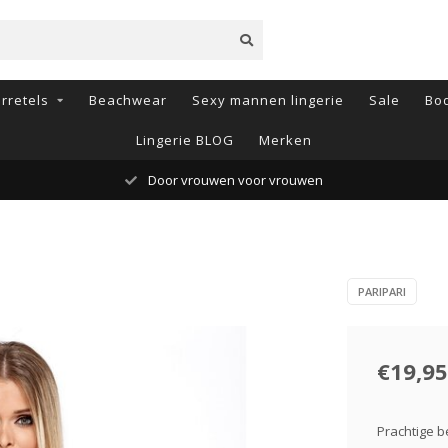
rretels
Beachwear
Sexy mannen lingerie
Sale
Bod
Lingerie BLOG
Merken
Persoonlijke service
PARIPARI
€19,95
Prachtige b