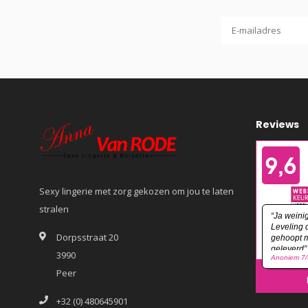
Reviews
Sexy lingerie met zorg gekozen om jou te laten
stralen
Dorpsstraat 20
3990
Peer
+32 (0) 480645901