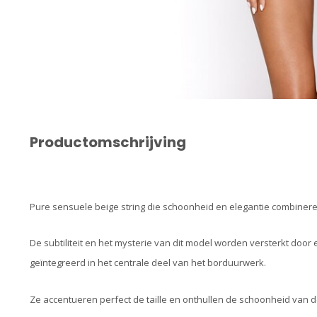
Productomschrijving
Pure sensuele beige string die schoonheid en elegantie combinere
De subtiliteit en het mysterie van dit model worden versterkt door
geïntegreerd in het centrale deel van het borduurwerk.
Ze accentueren perfect de taille en onthullen de schoonheid van d