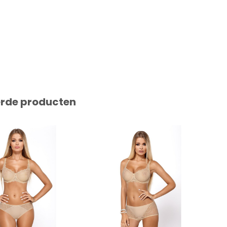
erde producten