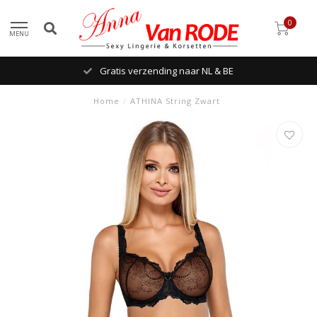
0
MENU
Gratis verzending naar NL & BE
Home
/
ATHINA String Zwart