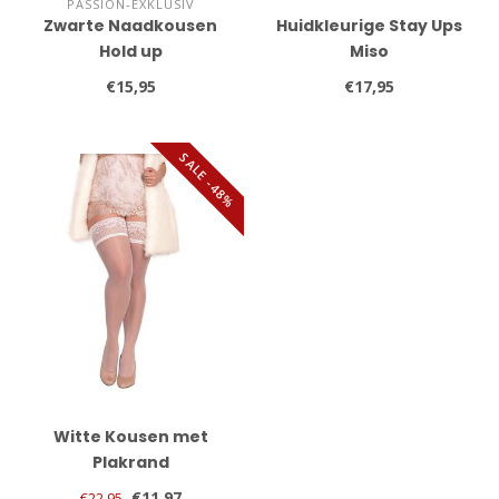
PASSION-EXKLUSIV
Zwarte Naadkousen
Huidkleurige Stay Ups
Hold up
Miso
€15,95
€17,95
SALE -48%
Witte Kousen met
Plakrand
€11,97
€22,95