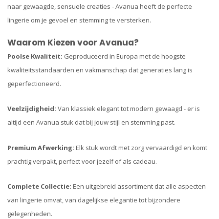
naar gewaagde, sensuele creaties - Avanua heeft de perfecte
lingerie om je gevoel en stemming te versterken.
Waarom Kiezen voor Avanua?
Poolse Kwaliteit:
Geproduceerd in Europa met de hoogste
kwaliteitsstandaarden en vakmanschap dat generaties lang is
geperfectioneerd.
Veelzijdigheid:
Van klassiek elegant tot modern gewaagd - er is
altijd een Avanua stuk dat bij jouw stijl en stemming past.
Premium Afwerking:
Elk stuk wordt met zorg vervaardigd en komt
prachtig verpakt, perfect voor jezelf of als cadeau.
Complete Collectie:
Een uitgebreid assortiment dat alle aspecten
van lingerie omvat, van dagelijkse elegantie tot bijzondere
gelegenheden.