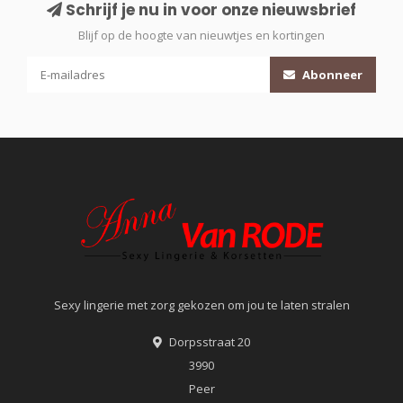
Schrijf je nu in voor onze nieuwsbrief
Blijf op de hoogte van nieuwtjes en kortingen
Abonneer
Sexy lingerie met zorg gekozen om jou te laten stralen
Dorpsstraat 20
3990
Peer