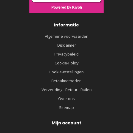
Informatie
Algemene voorwaarden
Disclaimer
Privacybeleid
Cookie-Policy
Cookie-instellingen
Betaalmethoden
Verzending - Retour - Ruilen
Over ons
Sitemap
Mijn account