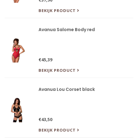
BEKIJK PRODUCT
Avanua Salome Body red
€45,39
BEKIJK PRODUCT
Avanua Lou Corset black
€43,50
BEKIJK PRODUCT