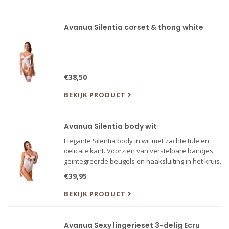
Avanua Silentia corset & thong white
€38,50
BEKIJK PRODUCT
Avanua Silentia body wit
Elegante Silentia body in wit met zachte tule en
delicate kant. Voorzien van verstelbare bandjes,
geïntegreerde beugels en haaksluiting in het kruis.
Perfect aansluitend dankzij het flexibele
€39,95
materiaal.
BEKIJK PRODUCT
Avanua Sexy lingerieset 3-delig Ecru