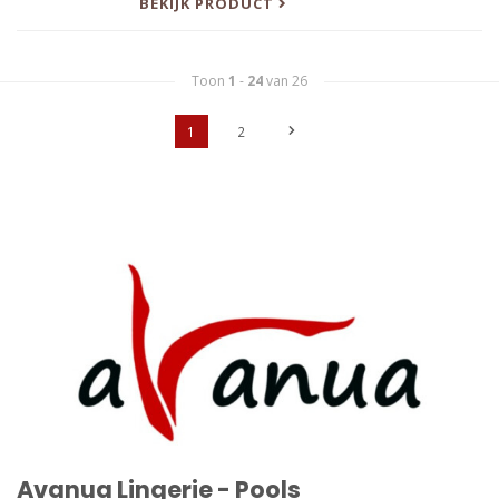
BEKIJK PRODUCT
Toon
1
-
24
van 26
1
2
Avanua Lingerie - Pools