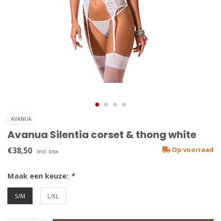
AVANUA
Avanua Silentia corset & thong white
€38,50
Op voorraad
Incl. btw
Maak een keuze:
*
S/M
L/XL