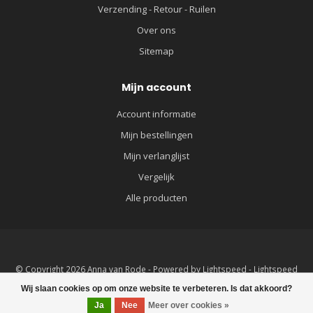
Verzending - Retour - Ruilen
Over ons
Sitemap
Mijn account
Account informatie
Mijn bestellingen
Mijn verlanglijst
Vergelijk
Alle producten
© Copyright 2026 Anna van Rode - Powered by
Lightspeed
-
Lightspeed
design
by
Dyvelopment
Wij slaan cookies op om onze website te verbeteren. Is dat akkoord?
Ja
Nee
Meer over cookies »