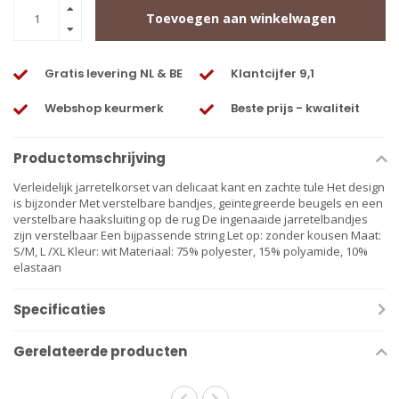
Toevoegen aan winkelwagen
Gratis levering NL & BE
Klantcijfer 9,1
Webshop keurmerk
Beste prijs - kwaliteit
Productomschrijving
Verleidelijk jarretelkorset van delicaat kant en zachte tule Het design
is bijzonder Met verstelbare bandjes, geïntegreerde beugels en een
verstelbare haaksluiting op de rug De ingenaaide jarretelbandjes
zijn verstelbaar Een bijpassende string Let op: zonder kousen Maat:
S/M, L /XL Kleur: wit Materiaal: 75% polyester, 15% polyamide, 10%
elastaan
Specificaties
Gerelateerde producten