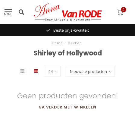
0
MENU
Beste prijs-kwaliteit
Home
/
Merken
Shirley of Hollywood
Geen producten gevonden!
GA VERDER MET WINKELEN