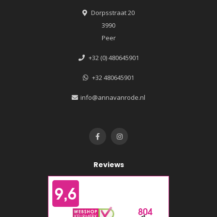
Dorpsstraat 20
3990
Peer
+32 (0) 480645901
+32 480645901
info@annavanrode.nl
Reviews