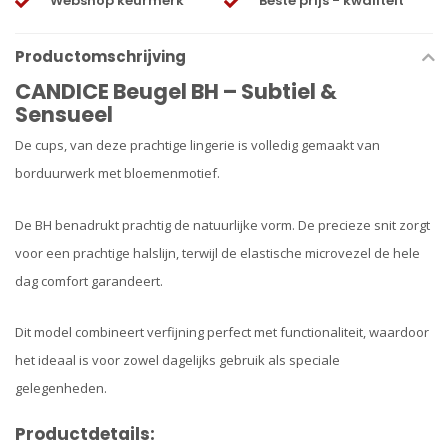
Webshop keurmerk
Beste prijs - kwaliteit
Productomschrijving
CANDICE Beugel BH – Subtiel &
Sensueel
De cups, van deze prachtige lingerie is volledig gemaakt van
borduurwerk met bloemenmotief.
De BH benadrukt prachtig de natuurlijke vorm. De precieze snit zorgt
voor een prachtige halslijn, terwijl de elastische microvezel de hele
dag comfort garandeert.
Dit model combineert verfijning perfect met functionaliteit, waardoor
het ideaal is voor zowel dagelijks gebruik als speciale
gelegenheden.
Productdetails: