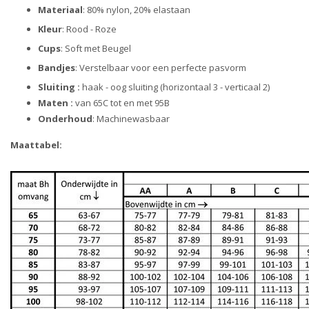
Materiaal
:
80% nylon, 20% elastaan
Kleur
:
Rood - Roze
Cups
:
Soft met Beugel
Bandjes
:
Verstelbaar voor een perfecte pasvorm
Sluiting :
haak - oog sluiting (horizontaal 3 - verticaal 2)
Maten :
van 65C tot en met 95B
Onderhoud
:
Machinewasbaar
Maattabel: