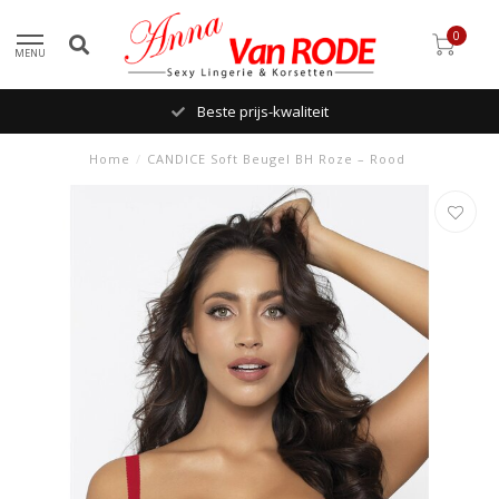
0
MENU
Beste prijs-kwaliteit
Home
/
CANDICE Soft Beugel BH Roze – Rood