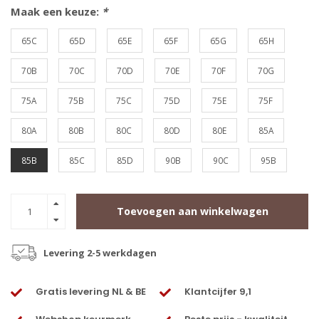
Maak een keuze:
*
65C
65D
65E
65F
65G
65H
70B
70C
70D
70E
70F
70G
75A
75B
75C
75D
75E
75F
80A
80B
80C
80D
80E
85A
85B
85C
85D
90B
90C
95B
Toevoegen aan winkelwagen
Levering 2-5 werkdagen
Gratis levering NL & BE
Klantcijfer 9,1