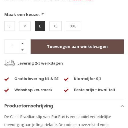
Maak een keuze:
*
S
M
L
XL
XXL
Toevoegen aan winkelwagen
Levering 2-5 werkdagen
Gratis levering NL & BE
Klantcijfer 9,1
Webshop keurmerk
Beste prijs - kwaliteit
Productomschrijving
De Cassi Brazilian slip van PariPari is een subtiel verleidelijke
toevoeging aan je lingerielade. De rode microvezelstof voelt