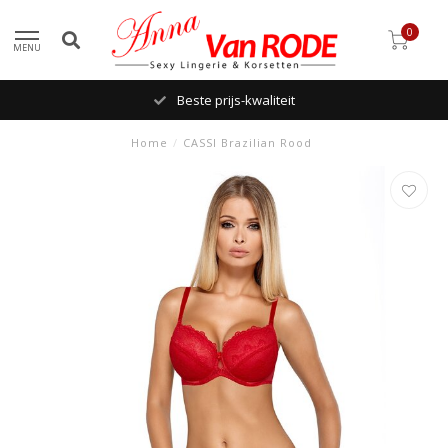
0
MENU
Beste prijs-kwaliteit
Home
/
CASSI Brazilian Rood