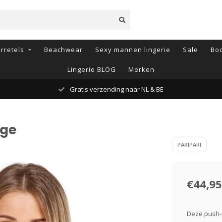
rretels
Beachwear
Sexy mannen lingerie
Sale
Bod
Lingerie BLOG
Merken
Door vrouwen voor vrouwen
ige
PARIPARI
€44,95
Deze push-u