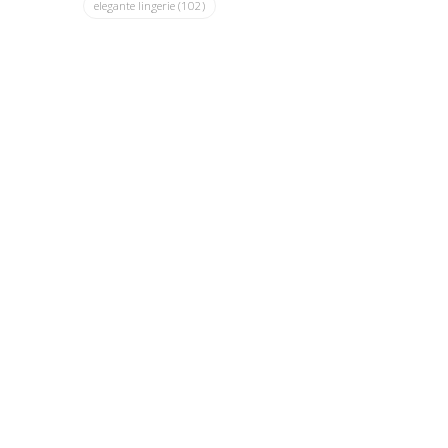
elegante lingerie
(102)