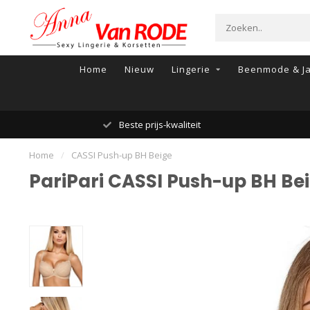
Home
Nieuw
Lingerie
Beenmode & Ja
Gratis verzending naar NL & BE
Home
/
CASSI Push-up BH Beige
PariPari CASSI Push-up BH Be