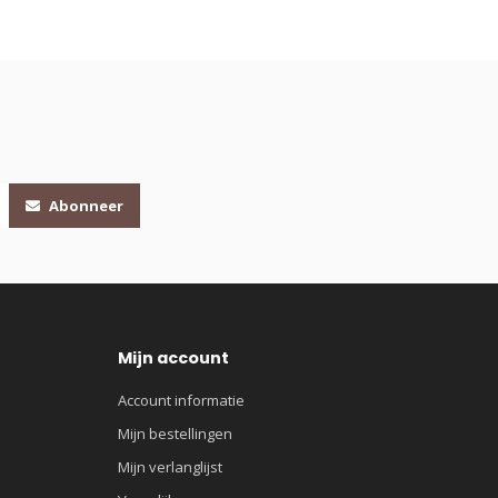
Abonneer
Mijn account
Account informatie
Mijn bestellingen
Mijn verlanglijst