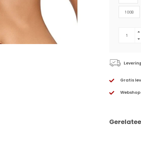
100B
Leverin
Gratis le
Webshop
Gerelate