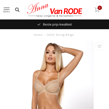
0
MENU
Beste prijs-kwaliteit
Home
/
CASSI String Beige