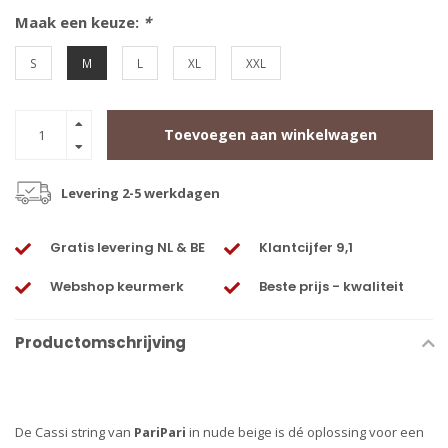
Maak een keuze:
*
S
M
L
XL
XXL
Toevoegen aan winkelwagen
Levering 2-5 werkdagen
Gratis levering NL & BE
Klantcijfer 9,1
Webshop keurmerk
Beste prijs - kwaliteit
Productomschrijving
De Cassi string van
PariPari
in nude beige is dé oplossing voor een