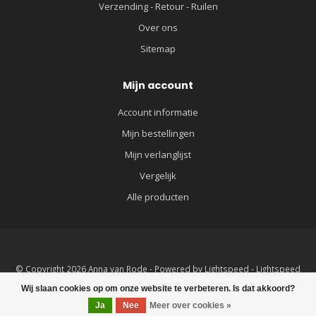
Verzending - Retour - Ruilen
Over ons
Sitemap
Mijn account
Account informatie
Mijn bestellingen
Mijn verlanglijst
Vergelijk
Alle producten
© Copyright 2026 Anna van Rode - Powered by
Lightspeed
-
Lightspeed
design
by
Dyvelopment
Wij slaan cookies op om onze website te verbeteren. Is dat akkoord?
Ja
Nee
Meer over cookies »