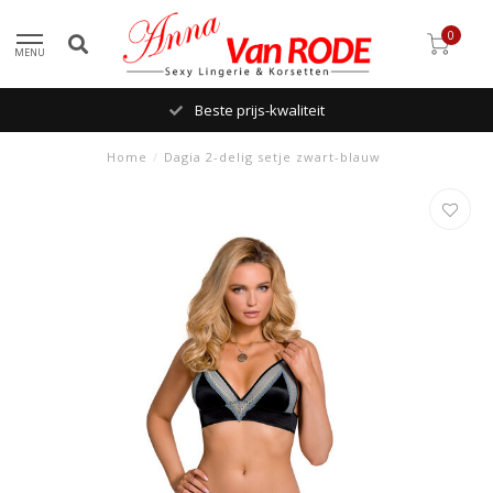
0
MENU
Beste prijs-kwaliteit
Home
/
Dagia 2-delig setje zwart-blauw