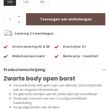
S/M
L/XL
XXL
Toevoegen aan winkelwagen
Levering 2-5 werkdagen
Gratis levering NL & BE
Klantcijfer 9,1
Webshop keurmerk
Beste prijs - kwaliteit
Productomschrijving
Zwarte body open borst
Sensuele body met open cups van delicate, doorschijnende
tule en elegante bloemenkant
De gekruiste bandjes aan de achterzijde zijn verstelbaar
Onderaan voorzien van een 2-voudig verstelbare
haaksluiting
Hoog uitgesneden aan de dijen