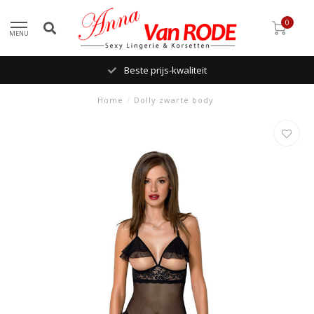
0
MENU
Beste prijs-kwaliteit
Home
/
Dolly zwarte body