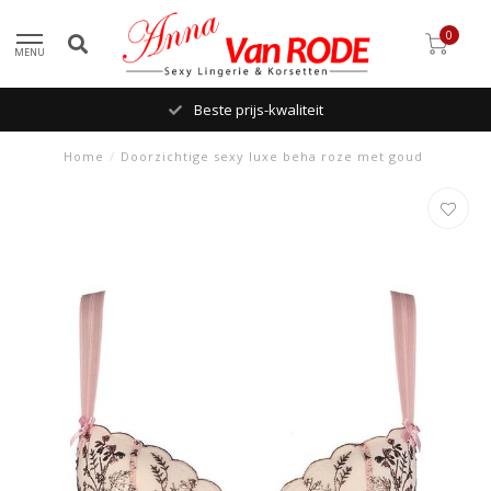
0
MENU
Beste prijs-kwaliteit
Home
/
Doorzichtige sexy luxe beha roze met goud