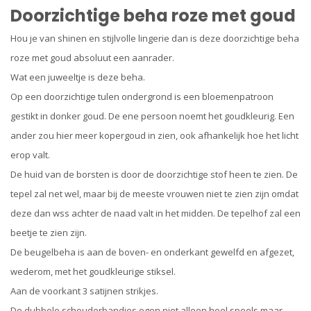
Doorzichtige beha roze met goud
Hou je van shinen en stijlvolle lingerie dan is deze doorzichtige beha
roze met goud absoluut een aanrader.
Wat een juweeltje is deze beha.
Op een doorzichtige tulen ondergrond is een bloemenpatroon
gestikt in donker goud. De ene persoon noemt het goudkleurig. Een
ander zou hier meer kopergoud in zien, ook afhankelijk hoe het licht
erop valt.
De huid van de borsten is door de doorzichtige stof heen te zien. De
tepel zal net wel, maar bij de meeste vrouwen niet te zien zijn omdat
deze dan wss achter de naad valt in het midden. De tepelhof zal een
beetje te zien zijn.
De beugelbeha is aan de boven- en onderkant gewelfd en afgezet,
wederom, met het goudkleurige stiksel.
Aan de voorkant 3 satijnen strikjes.
De dubbele schouderbandjes ogen niet alleen heel speels maar