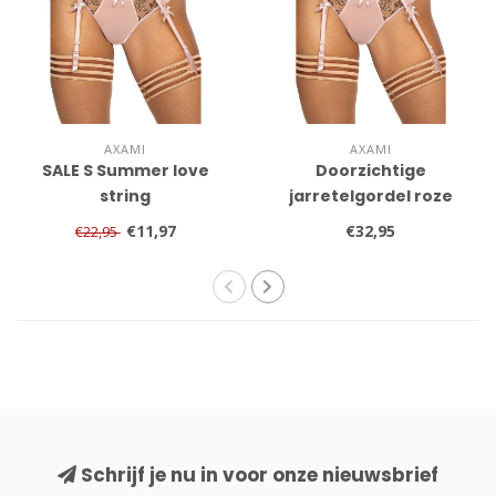
AXAMI
AXAMI
SALE S Summer love
Doorzichtige
string
jarretelgordel roze
met goud
€11,97
€32,95
€22,95
Schrijf je nu in voor onze nieuwsbrief