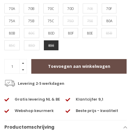
70A
70B
70C
70D
70E
70F
75A
75B
75C
75D
75E
80A
80B
80C
80D
80F
80E
85B
85C
85D
85E
Toevoegen aan winkelwagen
Levering 2-5 werkdagen
Gratis levering NL & BE
Klantcijfer 9,1
Webshop keurmerk
Beste prijs - kwaliteit
Productomschrijving