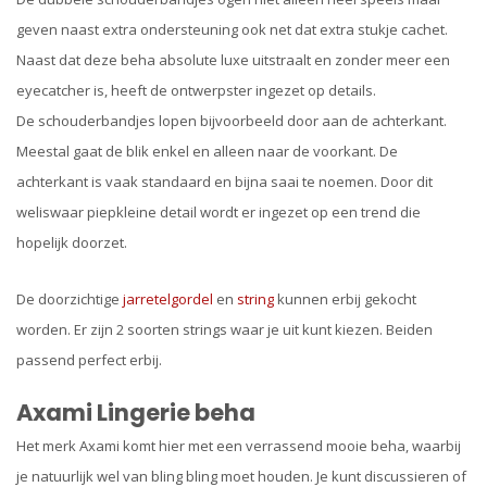
geven naast extra ondersteuning ook net dat extra stukje cachet.
Naast dat deze beha absolute luxe uitstraalt en zonder meer een
eyecatcher is, heeft de ontwerpster ingezet op details.
De schouderbandjes lopen bijvoorbeeld door aan de achterkant.
Meestal gaat de blik enkel en alleen naar de voorkant. De
achterkant is vaak standaard en bijna saai te noemen. Door dit
weliswaar piepkleine detail wordt er ingezet op een trend die
hopelijk doorzet.
De doorzichtige
jarretelgordel
en
string
kunnen erbij gekocht
worden. Er zijn 2 soorten strings waar je uit kunt kiezen. Beiden
passend perfect erbij.
Axami Lingerie beha
Het merk Axami komt hier met een verrassend mooie beha, waarbij
je natuurlijk wel van bling bling moet houden. Je kunt discussieren of