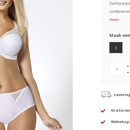
Zachte pasv
combineren 
meer..
Maak een
S
Leverin
Gratis le
Webshop