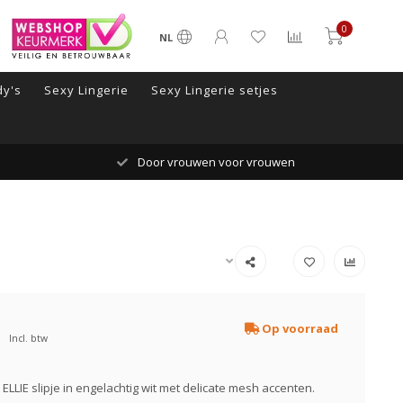
0
NL
y's
Sexy Lingerie
Sexy Lingerie setjes
Door vrouwen voor vrouwen
Op voorraad
Incl. btw
ELLIE slipje in engelachtig wit met delicate mesh accenten.