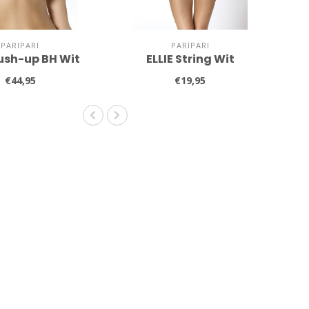
PARIPARI
PARIPARI
Push-up BH Wit
ELLIE String Wit
€44,95
€19,95