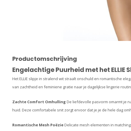
Productomschrijving
Engelachtige Puurheid met het ELLIE Sl
Het ELLIE slipje in stralend wit straalt onschuld en romantische ele
van zachtheid en feminiene gratie naar je dagelijkse lingerie routin
Zachte Comfort Omhulling
De liefdevolle pasvorm omarmt je n
huid. Deze comfortabele snit zorgt ervoor dat je je de hele dag om
Romantische Mesh Poëzie
Delicate mesh elementen in matching 