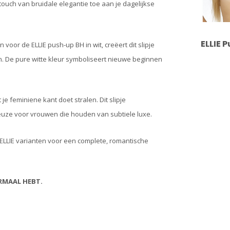
touch van bruidale elegantie toe aan je dagelijkse
ELLIE 
oor de ELLIE push-up BH in wit, creëert dit slipje
n. De pure witte kleur symboliseert nieuwe beginnen
je feminiene kant doet stralen. Dit slipje
euze voor vrouwen die houden van subtiele luxe.
ELLIE varianten voor een complete, romantische
ORMAAL HEBT.