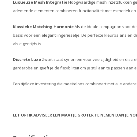
Luxueuze Mesh Integratie
Hoogwaardige mesh inzetstukken gev
ademende elementen combineren functionaliteit met esthetiek en
Klassieke Matching Harmonie
Als de ideale compagnon voor de E
basis voor een elegant lingeriesetje. De perfecte kleurbalans en d
als eigentijds is.
Discrete Luxe
Zwart staat synoniem voor veelzijdigheid en discreti
garderobe en geeft je de flexibiliteit om je stijl aan te passen aan
Een tijdloze investering die moeiteloos combineert met alle andere
LET OP! IK ADVISEER EEN MAATJE GROTER TE NEMEN DAN JE N