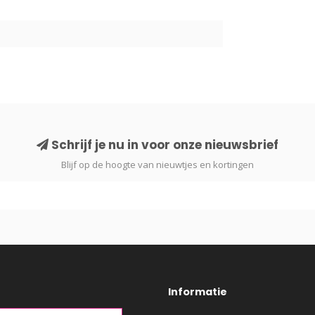
5
Schrijf je nu in voor onze nieuwsbrief
Blijf op de hoogte van nieuwtjes en kortingen
Informatie