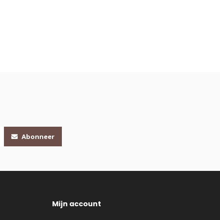
Abonneer
Mijn account