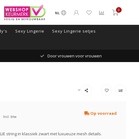
0
NL
y's
Sexy Lingerie
Sexy Lingerie setjes
Door vrouwen voor vrouwen
Op voorraad
Incl. btw
LIE string in klassiek zwart met luxueuze mesh details.