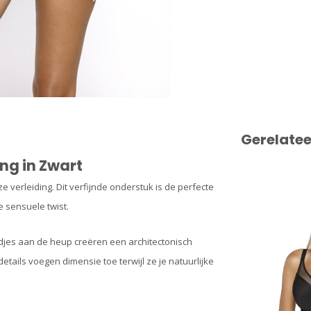
Gerelate
ing in Zwart
ze verleiding. Dit verfijnde onderstuk is de perfecte
 sensuele twist.
jes aan de heup creëren een architectonisch
tails voegen dimensie toe terwijl ze je natuurlijke