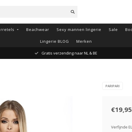
rretels
Beachwear
Sexy mannen lingerie
Sale
Bod
Lingerie BLOG
Merken
Gratis verzending naar NL & BE
PARIPARI
€19,95
Verfijnde EL