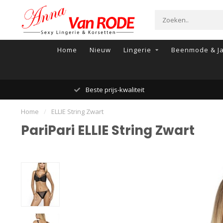
Home
Nieuw
Lingerie
Beenmode & Ja
Beste prijs-kwaliteit
Home
/
ELLIE String Zwart
PariPari ELLIE String Zwart