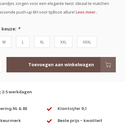
bandjes zorgen voor een elegante twist. Ideaal te matchen
assende push-up BH voor tijdloze allure!
Lees meer..
 keuze:
*
M
L
XL
XXL
XXXL
Toevoegen aan winkelwagen
g 2-5 werkdagen
vering NL & BE
Klantcijfer 9,1
 keurmerk
Beste prijs - kwaliteit