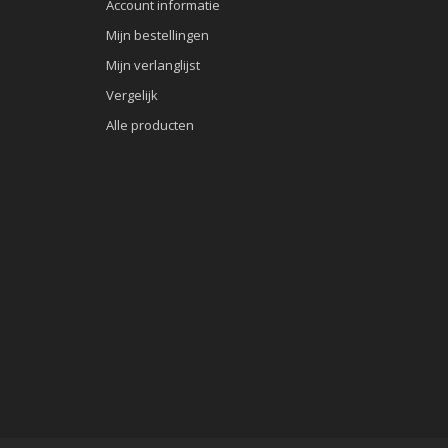
Account informatie
Mijn bestellingen
Mijn verlanglijst
Vergelijk
Alle producten