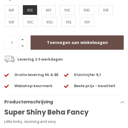
80F
85E
85F
90C
90D
90E
90F
95C
95D
95E
95F
Toevoegen aan winkelwagen
Levering 2-5 werkdagen
Gratis levering NL & BE
Klantcijfer 9,1
Webshop keurmerk
Beste prijs - kwaliteit
Productomschrijving
Super Shiny Beha Fancy
Little kinky, stunning and sexy.