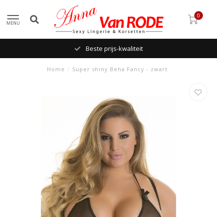
0
MENU
Beste prijs-kwaliteit
Home
/
Super shiny Beha Fancy - zwart