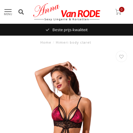
0
MENU
Beste prijs-kwaliteit
Home
/
Himeri body claret