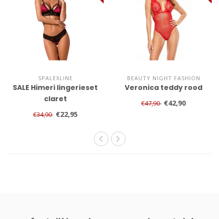
SPALEXLINE
BEAUTY NIGHT FASHION
SALE Himeri lingerieset
Veronica teddy rood
claret
€42,90
€47,90
€22,95
€34,90