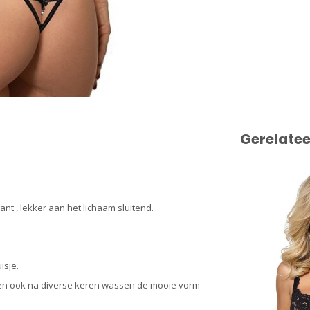
Gerelate
ant , lekker aan het lichaam sluitend.
isje.
is en ook na diverse keren wassen de mooie vorm