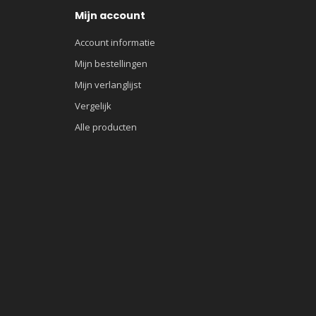
Mijn account
Account informatie
Mijn bestellingen
Mijn verlanglijst
Vergelijk
Alle producten