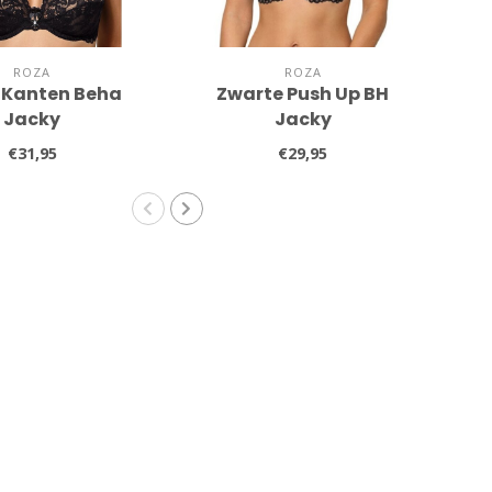
ROZA
ROZA
 Kanten Beha
Zwarte Push Up BH
Roo
Jacky
Jacky
€31,95
€29,95