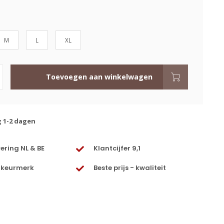
M
L
XL
Toevoegen aan winkelwagen
g 1-2 dagen
vering NL & BE
Klantcijfer 9,1
 keurmerk
Beste prijs - kwaliteit