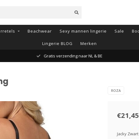
rretels
Beachwear
Sexy mannen lingerie
Sale
Bod
Lingerie BLOG
Merken
Door vrouwen voor vrouwen
ng
ROZA
€21,45
Jacky Zwart