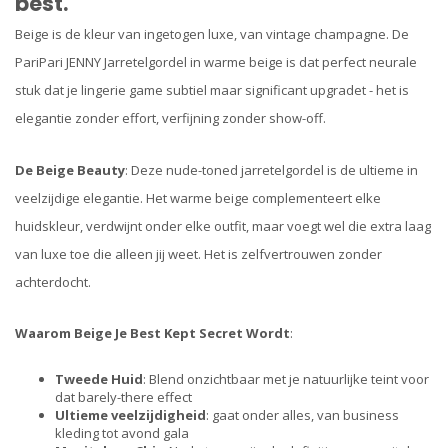
best.
Beige is de kleur van ingetogen luxe, van vintage champagne. De
PariPari JENNY Jarretelgordel in warme beige is dat perfect neurale
stuk dat je lingerie game subtiel maar significant upgradet - het is
elegantie zonder effort, verfijning zonder show-off.
De Beige Beauty
: Deze nude-toned jarretelgordel is de ultieme in
veelzijdige elegantie. Het warme beige complementeert elke
huidskleur, verdwijnt onder elke outfit, maar voegt wel die extra laag
van luxe toe die alleen jij weet. Het is zelfvertrouwen zonder
achterdocht.
Waarom Beige Je Best Kept Secret Wordt
:
Tweede Huid
: Blend onzichtbaar met je natuurlijke teint voor
dat barely-there effect
Ultieme veelzijdigheid
: gaat onder alles, van business
kleding tot avond gala