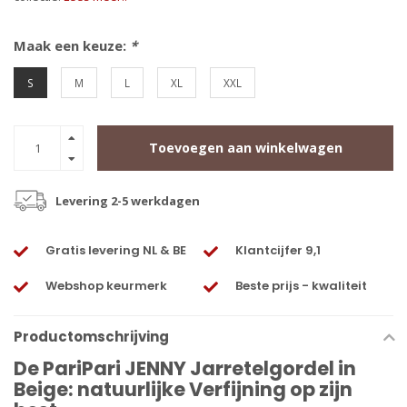
Maak een keuze:
*
S
M
L
XL
XXL
Toevoegen aan winkelwagen
Levering 2-5 werkdagen
Gratis levering NL & BE
Klantcijfer 9,1
Webshop keurmerk
Beste prijs - kwaliteit
Productomschrijving
De PariPari JENNY Jarretelgordel in
Beige: natuurlijke Verfijning op zijn