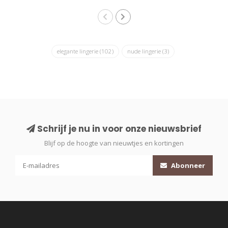
elegante lingerie
(102)
nude lingerie
(3)
Schrijf je nu in voor onze nieuwsbrief
Blijf op de hoogte van nieuwtjes en kortingen
Abonneer