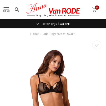
0
MENU
Beste prijs-kwaliteit
Home
/
Lilis lingerieset zwart