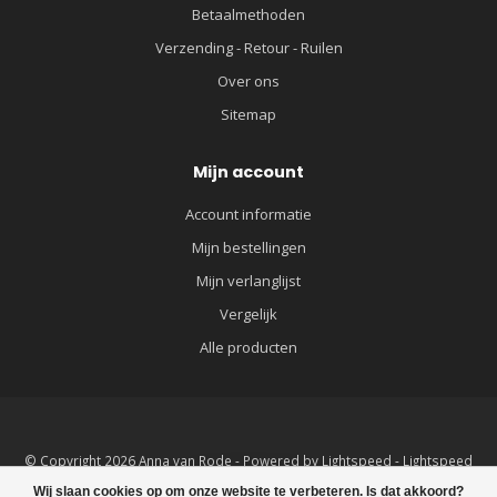
Betaalmethoden
Verzending - Retour - Ruilen
Over ons
Sitemap
Mijn account
Account informatie
Mijn bestellingen
Mijn verlanglijst
Vergelijk
Alle producten
© Copyright 2026 Anna van Rode - Powered by
Lightspeed
-
Lightspeed
design
by
Dyvelopment
Wij slaan cookies op om onze website te verbeteren. Is dat akkoord?