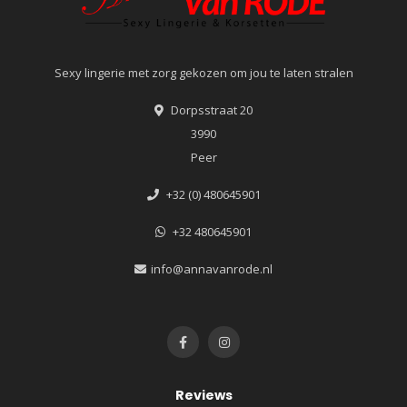
Sexy lingerie met zorg gekozen om jou te laten stralen
Dorpsstraat 20
3990
Peer
+32 (0) 480645901
+32 480645901
info@annavanrode.nl
Reviews