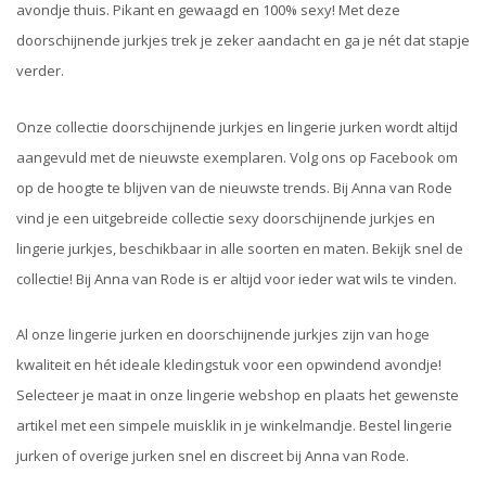
avondje thuis. Pikant en gewaagd en 100% sexy! Met deze
doorschijnende jurkjes trek je zeker aandacht en ga je nét dat stapje
verder.
Onze collectie doorschijnende jurkjes en lingerie jurken wordt altijd
aangevuld met de nieuwste exemplaren. Volg ons op Facebook om
op de hoogte te blijven van de nieuwste trends. Bij Anna van Rode
vind je een uitgebreide collectie sexy doorschijnende jurkjes en
lingerie jurkjes, beschikbaar in alle soorten en maten. Bekijk snel de
collectie! Bij Anna van Rode is er altijd voor ieder wat wils te vinden.
Al onze lingerie jurken en doorschijnende jurkjes zijn van hoge
kwaliteit en hét ideale kledingstuk voor een opwindend avondje!
Selecteer je maat in onze lingerie webshop en plaats het gewenste
artikel met een simpele muisklik in je winkelmandje. Bestel lingerie
jurken of overige jurken snel en discreet bij Anna van Rode.