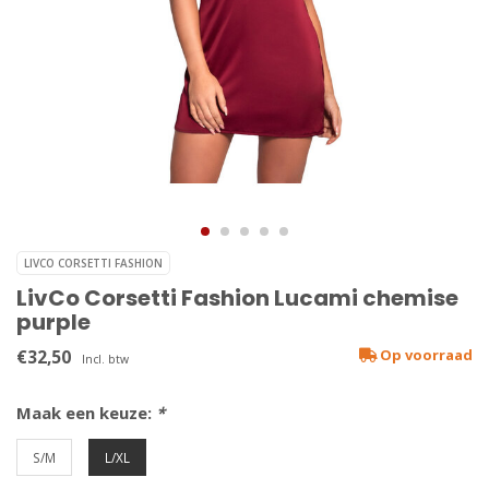
LIVCO CORSETTI FASHION
LivCo Corsetti Fashion Lucami chemise
purple
€32,50
Op voorraad
Incl. btw
Maak een keuze:
*
S/M
L/XL