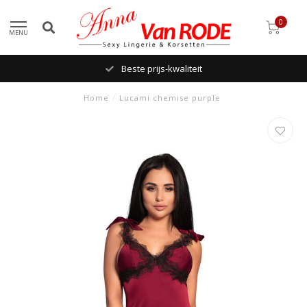
0
MENU
Beste prijs-kwaliteit
Home
/
Lucami chemise purple