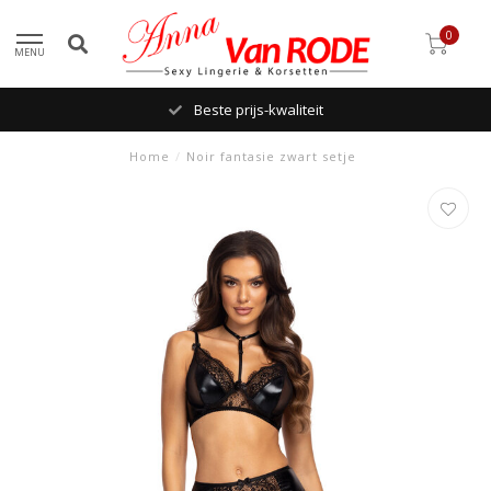
0
MENU
Beste prijs-kwaliteit
Home
/
Noir fantasie zwart setje