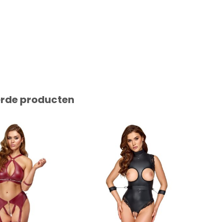
erde producten