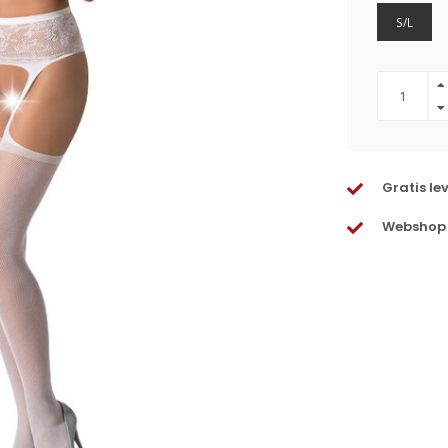
S/L
Gratis le
Webshop