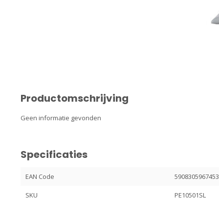
Productomschrijving
Geen informatie gevonden
Specificaties
EAN Code
590830596745
SKU
PE10501SL