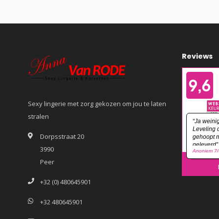
Reviews
Sexy lingerie met zorg gekozen om jou te laten
stralen
Dorpsstraat 20
3990
Peer
+32 (0) 480645901
+32 480645901