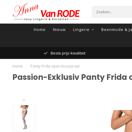
Home
Nieuw
Lingerie
Beenmode & Ja
Beste prijs-kwaliteit
Home
/
Panty Frida open kruisje wit
Passion-Exklusiv Panty Frida o