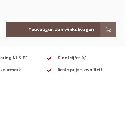
Toevoegen aan winkelwagen
vering NL & BE
Klantcijfer 9,1
 keurmerk
Beste prijs - kwaliteit