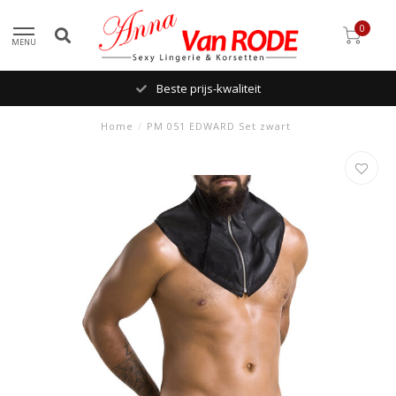
0
MENU
Beste prijs-kwaliteit
Home
/
PM 051 EDWARD Set zwart