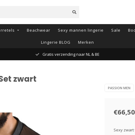
rretels
Beachwear
Sexy mannen lingerie
Sale
Bod
Lingerie BLOG
Merken
Gratis verzending naar NL & BE
Set zwart
PASSION MEN
€66,50
Sexy zwart 