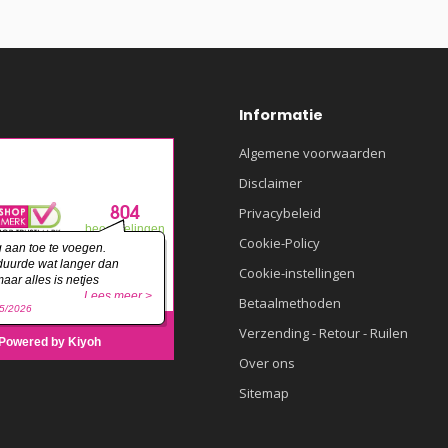
Informatie
Algemene voorwaarden
Disclaimer
Privacybeleid
Cookie-Policy
Cookie-instellingen
Betaalmethoden
Verzending - Retour - Ruilen
Over ons
Sitemap