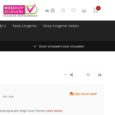
0
NL
y's
Sexy Lingerie
Sexy Lingerie setjes
Door vrouwen voor vrouwen
Op voorraad
Incl. btw
transparant setje voor heren
Lees meer..