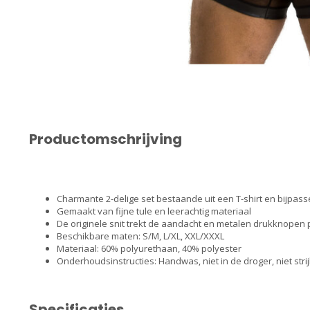
Productomschrijving
Charmante 2-delige set bestaande uit een T-shirt en bijpas
Gemaakt van fijne tule en leerachtig materiaal
De originele snit trekt de aandacht en metalen drukknopen 
Beschikbare maten: S/M, L/XL, XXL/XXXL
Materiaal: 60% polyurethaan, 40% polyester
Onderhoudsinstructies: Handwas, niet in de droger, niet stri
Specificaties