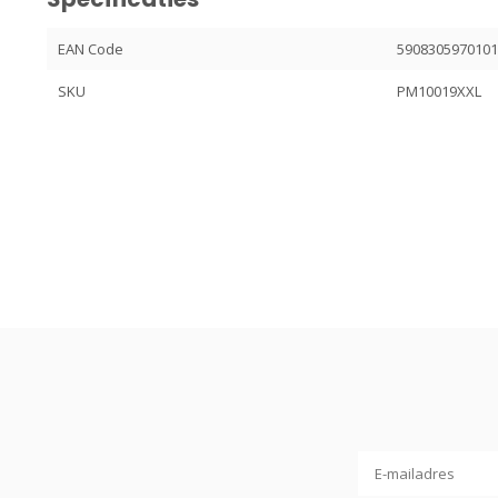
EAN Code
590830597010
SKU
PM10019XXL