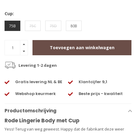
Cup:
75B
75C
75D
80B
Toevoegen aan winkelwagen
Levering 1-2 dagen
Gratis levering NL & BE
Klantcijfer 9,1
Webshop keurmerk
Beste prijs - kwaliteit
Productomschrijving
Rode Lingerie Body met Cup
Yess! Terug van weg geweest. Happy dat de fabrikant deze weer