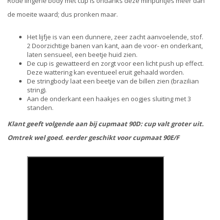
Rode lingerie body met cup is ondanks deze minpuntjes meer dan
de moeite waard; dus pronken maar.
Het lijfje is van een dunnere, zeer zacht aanvoelende, stof.
2 Doorzichtige banen van kant, aan de voor- en onderkant,
laten sensueel, een beetje huid zien.
De cup is gewatteerd en zorgt voor een licht push up effect.
Deze wattering kan eventueel eruit gehaald worden.
De stringbody laat een beetje van de billen zien (brazilian
string).
Aan de onderkant een haakjes en oogjes sluiting met 3
standen.
Klant geeft volgende aan bij cupmaat 90D: cup valt groter uit.
Omtrek wel goed. eerder geschikt voor cupmaat 90E/F