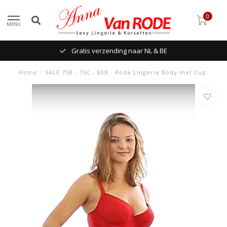
0
MENU
Gratis verzending naar NL & BE
Home
/
SALE 75B - 75C - 80B - Rode Lingerie Body met Cup