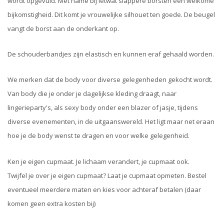
wordt opgevuld. Met name bij ietwat slappere borsten een welkome
bijkomstigheid. Dit komt je vrouwelijke silhouet ten goede. De beugel
vangt de borst aan de onderkant op.
De schouderbandjes zijn elastisch en kunnen eraf gehaald worden.
We merken dat de body voor diverse gelegenheden gekocht wordt.
Van body die je onder je dagelijkse kleding draagt, naar
lingerieparty's, als sexy body onder een blazer of jasje, tijdens
diverse evenementen, in de uitgaanswereld. Het ligt maar net eraan
hoe je de body wenst te dragen en voor welke gelegenheid.
Ken je eigen cupmaat. Je lichaam verandert, je cupmaat ook.
Twijfel je over je eigen cupmaat? Laat je cupmaat opmeten. Bestel
eventueel meerdere maten en kies voor achteraf betalen (daar
komen geen extra kosten bij)