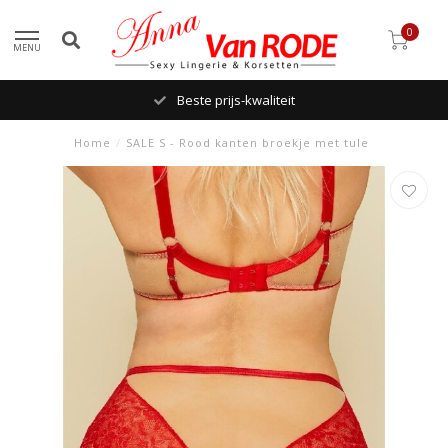
0
MENU
Beste prijs-kwaliteit
Home
/
SALE S - Rood kanten broekje met tule