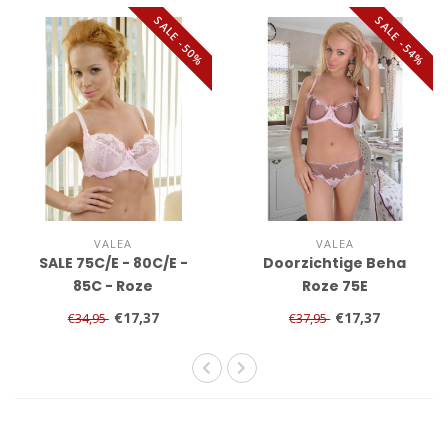
SALE -50%
SALE -54%
VALEA
VALEA
SALE 75C/E - 80C/E -
Doorzichtige Beha
85C - Roze
Roze 75E
Doorzichtige BH
€17,37
€17,37
€34,95
€37,95