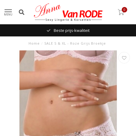
0
MENU
Beste prijs-kwaliteit
Home
/
SALE S & XL - Roze Grijs Broekje